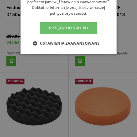
preferencjami w „Ustawienia zaawansowane”.
Dokładne informacje znajdziesz w naszej
Festool Gąbka PS STF
Festool Gąbka PS STF
polityce prywatności.
D150x30 BL/5 202005
D150x30 WH/5 202013
PRZEJDŹ DO SKLEPU
280,83 zł
280,83 zł
242,64 zł
242,64 zł
USTAWIENIA ZAAWANSOWANE
Najniższa cena 30dni:
238,70 zł
Najniższa cena 30dni:
238,70 zł
PROMOCJA
PROMOCJA