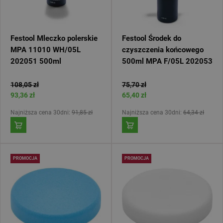
Festool Mleczko polerskie
Festool Środek do
MPA 11010 WH/05L
czyszczenia końcowego
202051 500ml
500ml MPA F/05L 202053
108,05 zł
75,70 zł
93,36 zł
65,40 zł
Najniższa cena 30dni:
91,85 zł
Najniższa cena 30dni:
64,34 zł
PROMOCJA
PROMOCJA