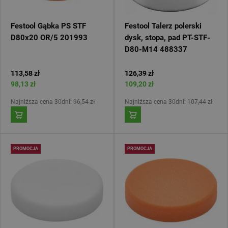
Festool Gąbka PS STF
Festool Talerz polerski
D80x20 OR/5 201993
dysk, stopa, pad PT-STF-
D80-M14 488337
113,58 zł
126,39 zł
98,13 zł
109,20 zł
Najniższa cena 30dni:
96,54 zł
Najniższa cena 30dni:
107,44 zł
PROMOCJA
PROMOCJA