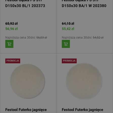
D150x30 BL/1 202373
D150x30 BA/1 W 202380
65,92 zł
64,15 zł
56,96 zł
55,42 zł
Najniższa cena 30dni:
56,03 zł
Najniższa cena 30dni:
54,52 zł
PROMOCJA
PROMOCJA
Festool Futerko jagnięce
Festool Futerko jagnięce