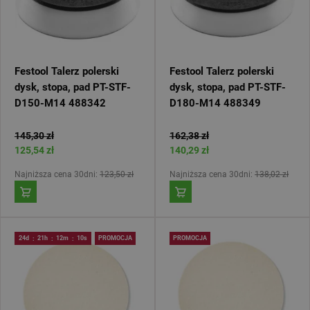
Festool Talerz polerski
Festool Talerz polerski
dysk, stopa, pad PT-STF-
dysk, stopa, pad PT-STF-
D150-M14 488342
D180-M14 488349
145,30 zł
162,38 zł
125,54 zł
140,29 zł
Najniższa cena 30dni:
123,50 zł
Najniższa cena 30dni:
138,02 zł
24d
21h
12m
10s
PROMOCJA
PROMOCJA