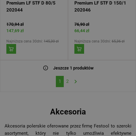
Premium LF STF D 80/5
Premium LF STF D 150/1
202044
202046
170,94 zł
76,90 zł
147,69 zł
66,44 zł
Najniższa cena 30dni:
145,30 zł
Najniższa cena 30dni:
65,36 zł
Jeszcze 1 produktów
Następny
1
2
Akcesoria
Akcesoria polerskie oferowane przez firmę Festool to szeroki
asortyment, który nie tylko umożliwia efektywne