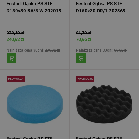
Festool Gąbka PS STF
Festool Gąbka PS STF
D150x30 BA/5 W 202019
D150x30 OR/1 202369
278,49 zł
81,79 zł
240,62 zł
70,66 zł
Najniższa cena 30dni:
236,72 zł
Najniższa cena 30dni:
69,52 zł
PROMOCJA
PROMOCJA
Festool Gąbka PS STF
Festool Gąbka PS STF