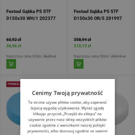
Festool Gąbka PS STF
Festool Gąbka PS STF
D150x30 WH/1 202377
D150x30 OR/5 201997
65,92 zł
358,94 zł
56,96 zł
310,13 zł
Najniższa cena 30dni:
56,03 zł
Najniższa cena 30dni:
305,10 zł
PROMOCJA
PROMOCJA
Cenimy Twoją prywatność
Ta strona używa plików cookie, aby zapewnić
lepszą wygodę użytkowania. Wyraź zgodę
klikając przycisk „Przejdź do sklepu” na
używanie przez nasz sklep wszystkich plików
cookie zgodnie z warunkami naszej polityki
prywatności, albo dostosuj zgodnie ze swoimi