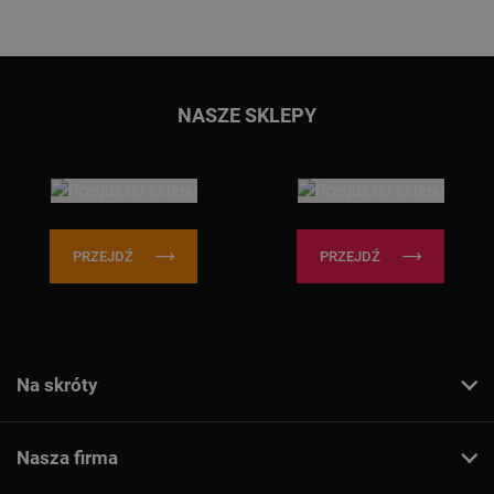
Przejdź do głównej treści
Przejdź do wyszukiwarki
NASZE SKLEPY
PRZEJDŹ
PRZEJDŹ
Na skróty
Nasza firma