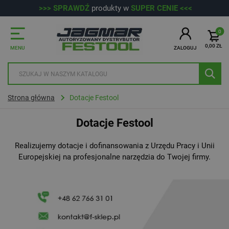
>>> SPRAWDŹ
produkty w
SUPER CENIE <<<
Przejdź do głównej treści
Przejdź do wyszukiwarki
0
0,00 ZŁ
MENU
ZALOGUJ
Strona główna
Dotacje Festool
Dotacje Festool
Realizujemy dotacje i dofinansowania z Urzędu Pracy i Unii
Europejskiej na profesjonalne narzędzia do Twojej firmy.