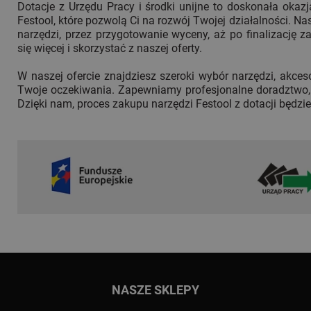
Dotacje z Urzędu Pracy i środki unijne to doskonała okaz
Festool, które pozwolą Ci na rozwój Twojej działalności. N
narzędzi, przez przygotowanie wyceny, aż po finalizację 
się więcej i skorzystać z naszej oferty.
W naszej ofercie znajdziesz szeroki wybór narzędzi, akceso
Twoje oczekiwania. Zapewniamy profesjonalne doradztwo, 
Dzięki nam, proces zakupu narzędzi Festool z dotacji będzi
Przejdź do głównej treści
Przejdź do wyszukiwarki
NASZE SKLEPY