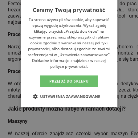
Festool oferuje szeroką gamę narzędzi idealnych do prac 
Cenimy Twoją prywatność
frezarki, szlifierki oraz systemy odsysania pyłu, któ
zaawansowanym technologiom, narzędzia Festool umo
Ta strona używa plików cookie, aby zapewnić
najbardziej skomplikowanych projektów.
lepszą wygodę użytkowania. Wyraź zgodę
klikając przycisk „Przejdź do sklepu” na
Prace meblarskie
używanie przez nasz sklep wszystkich plików
cookie zgodnie z warunkami naszej polityki
Narzędzia Festool są również doskonałym wyborem dl
prywatności, albo dostosuj zgodnie ze swoimi
umożliwiają precyzyjne cięcie, frezowanie i montaż
preferencjami w „Ustawienia zaawansowane”.
ergonomiczne rozwiązania sprawiają, że praca staje się bar
Dokładne informacje znajdziesz w naszej
polityce prywatności.
Prace budowlane
PRZEJDŹ DO SKLEPU
W ofercie Festool znajdują się również narzędzia dedyko
młoty udarowe, piły szablowe oraz wiele innych narzędzi, k
charakteryzują się wysoką trwałością i odpornością na ciężk
USTAWIENIA ZAAWANSOWANE
Jakie produkty można nabyć w ramach dotacji?
Maszyny
W naszej ofercie znajdziesz szeroki wybór maszyn Fes