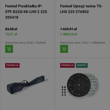
Festool Przekładka IP-
Festool Uprząż nośna TG-
STF-D220/48-LHS 2 225
LHS 225 576802
205418
83,58 zł
1 629,91 zł
72,21 zł
1 408,24 zł
Najniższa cena 30dni:
71,04 zł
Najniższa cena 30dni:
1 280,54 zł
PROMOCJA
PROMOCJA
NOWOŚĆ