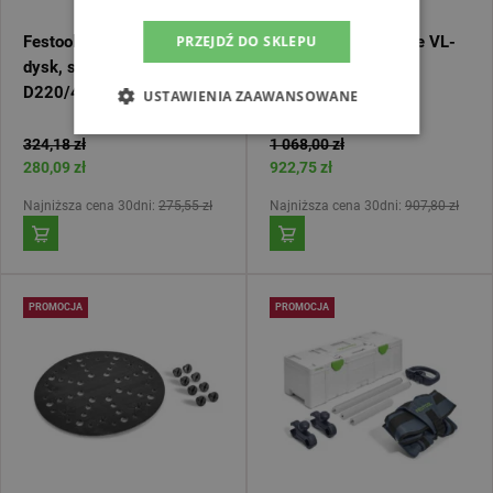
PRZEJDŹ DO SKLEPU
Festool Talerz szlifierski
Festool Przedłużenie VL-
dysk, stopa, pad ST-
LHS 2 225 205416
D220/48-LHS 2 225
USTAWIENIA ZAAWANSOWANE
205415
324,18 zł
1 068,00 zł
280,09 zł
922,75 zł
Najniższa cena 30dni:
275,55 zł
Najniższa cena 30dni:
907,80 zł
PROMOCJA
PROMOCJA