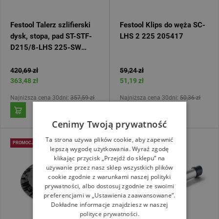
Festool Talerz szlifierski
Festool Klips do węża SC-
dysk, stopa, pad ST-STF-
LHS 2 225 205417
D215/8-LHS 225-SW
202546
420,69 zł
59,24 zł
363,48 zł
51,19 zł
Najniższa cena 30dni:
357,59 zł
Najniższa cena 30dni:
50,36 zł
Cenimy Twoją prywatność
Ta strona używa plików cookie, aby zapewnić
PROMOCJA
PROMOCJA
lepszą wygodę użytkowania. Wyraź zgodę
klikając przycisk „Przejdź do sklepu” na
używanie przez nasz sklep wszystkich plików
cookie zgodnie z warunkami naszej polityki
prywatności, albo dostosuj zgodnie ze swoimi
preferencjami w „Ustawienia zaawansowane”.
Dokładne informacje znajdziesz w naszej
polityce prywatności.