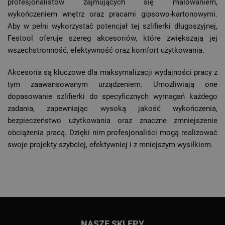
profesjonalistów zajmujących się malowaniem,
wykończeniem wnętrz oraz pracami gipsowo-kartonowymi.
Aby w pełni wykorzystać potencjał tej szlifierki długoszyjnej,
Festool oferuje szereg akcesoriów, które zwiększają jej
wszechstronność, efektywność oraz komfort użytkowania.
Akcesoria są kluczowe dla maksymalizacji wydajności pracy z
tym zaawansowanym urządzeniem. Umożliwiają one
dopasowanie szlifierki do specyficznych wymagań każdego
zadania, zapewniając wysoką jakość wykończenia,
bezpieczeństwo użytkowania oraz znaczne zmniejszenie
obciążenia pracą. Dzięki nim profesjonaliści mogą realizować
swoje projekty szybciej, efektywniej i z mniejszym wysiłkiem.
Przejdź do głównej treści
Przejdź do wyszukiwarki
NASZE SKLEPY