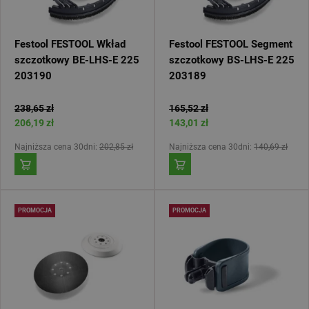
Festool FESTOOL Wkład
Festool FESTOOL Segment
szczotkowy BE-LHS-E 225
szczotkowy BS-LHS-E 225
203190
203189
238,65 zł
165,52 zł
206,19 zł
143,01 zł
Najniższa cena 30dni:
202,85 zł
Najniższa cena 30dni:
140,69 zł
PROMOCJA
PROMOCJA