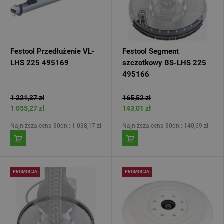
Festool Przedłużenie VL-
Festool Segment
LHS 225 495169
szczotkowy BS-LHS 225
495166
1 221,37 zł
165,52 zł
1 055,27 zł
143,01 zł
Najniższa cena 30dni:
1 038,17 zł
Najniższa cena 30dni:
140,69 zł
PROMOCJA
PROMOCJA