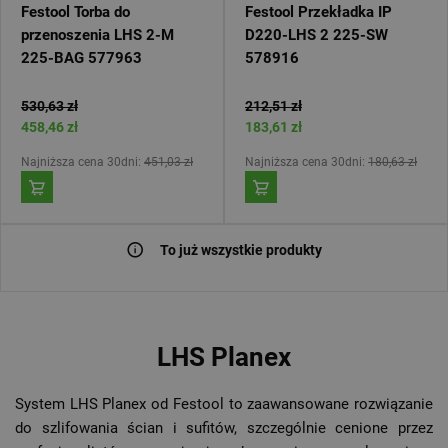
Festool Torba do
Festool Przekładka IP
przenoszenia LHS 2-M
D220-LHS 2 225-SW
225-BAG 577963
578916
530,63 zł
212,51 zł
458,46 zł
183,61 zł
Najniższa cena 30dni:
451,03 zł
Najniższa cena 30dni:
180,63 zł
To już wszystkie produkty
LHS Planex
System LHS Planex od Festool to zaawansowane rozwiązanie
do szlifowania ścian i sufitów, szczególnie cenione przez