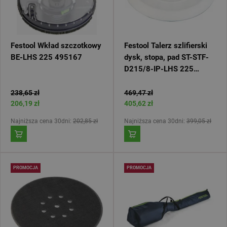
Festool Wkład szczotkowy
Festool Talerz szlifierski
BE-LHS 225 495167
dysk, stopa, pad ST-STF-
D215/8-IP-LHS 225
(201895) 496106
238,65 zł
469,47 zł
206,19 zł
405,62 zł
Najniższa cena 30dni:
202,85 zł
Najniższa cena 30dni:
399,05 zł
PROMOCJA
PROMOCJA