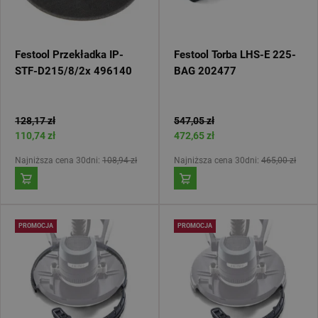
Festool Przekładka IP-
Festool Torba LHS-E 225-
STF-D215/8/2x 496140
BAG 202477
128,17 zł
547,05 zł
110,74 zł
472,65 zł
Najniższa cena 30dni:
108,94 zł
Najniższa cena 30dni:
465,00 zł
PROMOCJA
PROMOCJA