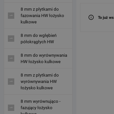
8 mm z płytkami do
fazowania HW łożysko
To już ws
kulkowe
8 mm do wgłębień
półokrągłych HW
8 mm do wyrównywania
HW łożysko kulkowe
8 mm z płytkami do
wyrównywania HW
łożysko kulkowe
8 mm wyrównująco -
fazujący łożysko
kulkowe