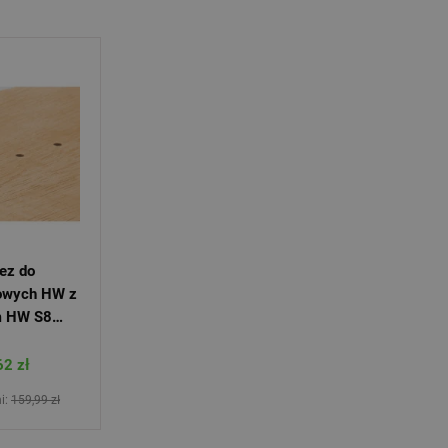
towych HW z
m HW S8
62 zł
i:
159,99 zł