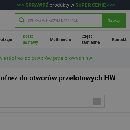
>>> SPRAWDŹ
produkty w
SUPER CENIE <<<
Szukaj
Koszt
Części
otacje
Multimedia
Kontakt
dostawy
zamienne
iertłofrez do otworów przelotowych hw
łofrez do otworów przelotowych HW