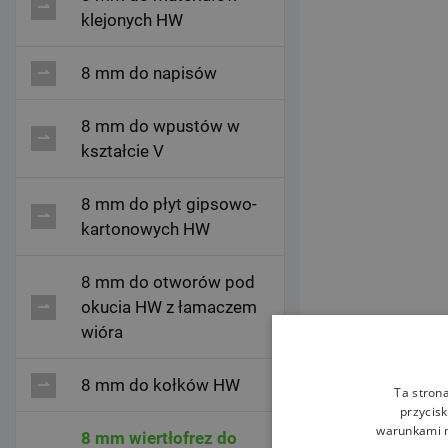
klejonych HW
8 mm do napisów
8 mm do wpustów w
kształcie V
8 mm do płyt gipsowo-
kartonowych HW
8 mm do otworów pod
okucia HW z łamaczem
wióra
8 mm do kołków HW
Ta stron
przycisk
warunkami n
8 mm wiertłofrez do