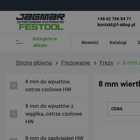
Przejdź do głównej treści
Przejdź do wyszukiwarki
+48 62 766 84 71
kontakt@f-sklep.pl
Kategorie w
Nowości
Katalogi
D
sklepie
Strona główna
Frezowanie
Frezy
8 mm w
8 mm do wpustów,
8 mm wiert
ostrze czołowe HW
8 mm do wpustów z
CENA
węglika, ostrze czołowe
HW
8 mm do zaokrągleń HW