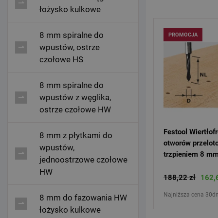
łożysko kulkowe
8 mm spiralne do
PROMOCJA
wpustów, ostrze
czołowe HS
8 mm spiralne do
wpustów z węglika,
ostrze czołowe HW
Festool Wiertłofrez do
8 mm z płytkami do
otworów przelo
wpustów,
trzpieniem 8 m
jednoostrzowe czołowe
D5/30 491064
HW
188,22 zł
162,
Najniższa cena 30dn
8 mm do fazowania HW
łożysko kulkowe