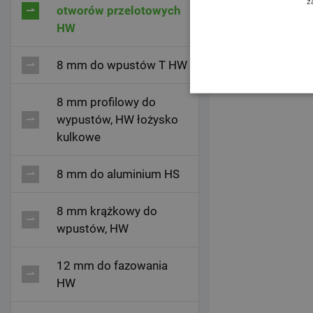
z
otworów przelotowych
HW
8 mm do wpustów T HW
8 mm profilowy do
wypustów, HW łożysko
kulkowe
8 mm do aluminium HS
8 mm krążkowy do
wpustów, HW
12 mm do fazowania
HW