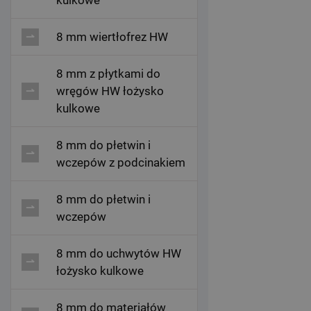
8 mm wiertłofrez HW
8 mm z płytkami do
wręgów HW łożysko
kulkowe
8 mm do płetwin i
wczepów z podcinakiem
8 mm do płetwin i
wczepów
8 mm do uchwytów HW
łożysko kulkowe
8 mm do materiałów