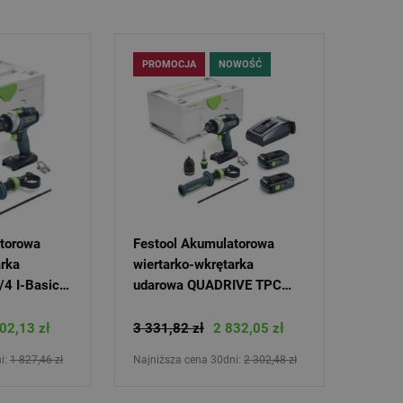
PROMOCJA
NOWOŚĆ
atorowa
Festool Akumulatorowa
arka
wiertarko-wkrętarka
4 I-Basic
udarowa QUADRIVE TPC
604
18/4 TBX4,0 I-Plus 579371
02,13 zł
3 331,82 zł
2 832,05 zł
i:
1 827,46 zł
Najniższa cena 30dni:
2 302,48 zł