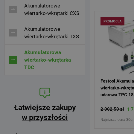
Akumulatorowe
wiertarko-wkrętarki CXS
PROMOCJA
Akumulatorowe
wiertarko-wkrętarki TXS
Akumulatorowa
wiertarko-wkrętarka
TDC
Festool Akumul
wiertarko-wkręt
udarowa TPC 18/
QUADRIVE 575
Łatwiejsze zakupy
2 002,50 zł
1 7
w przyszłości
Najniższa cena 30dn