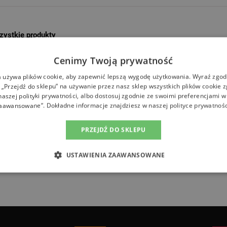
zystkie produkty
Cenimy Twoją prywatność
a używa plików cookie, aby zapewnić lepszą wygodę użytkowania. Wyraź zgodę
 „Przejdź do sklepu” na używanie przez nasz sklep wszystkich plików cookie 
Akumulatorowa wiertarko
aszej polityki prywatności, albo dostosuj zgodnie ze swoimi preferencjami w
aawansowane”. Dokładne informacje znajdziesz w naszej
polityce prywatnośc
obnie jak inne narzędzia akumulatorowe Festool, jest pr
PRZEJDŹ DO SKLEPU
ich można oczekiwać od tej marki. Oferując kombinację mo
 dodatek do wyposażenia każdego profesjonalisty w branży 
USTAWIENIA ZAAWANSOWANE