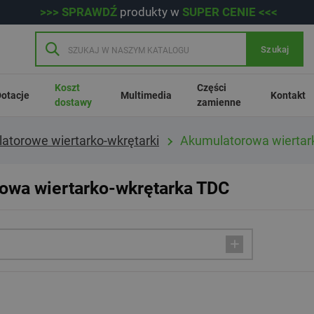
>>> SPRAWDŹ
produkty w
SUPER CENIE <<<
Szukaj
Koszt
Części
otacje
Multimedia
Kontakt
dostawy
zamienne
atorowe wiertarko-wkrętarki
Akumulatorowa wiertark
owa wiertarko-wkrętarka TDC