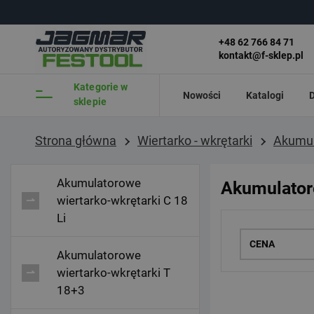
Przejdź do głównej treści
Przejdź do wyszukiwarki
+48 62 766 84 71
kontakt@f-sklep.pl
Kategorie w
Nowości
Katalogi
D
sklepie
Strona główna
Wiertarko - wkrętarki
Akumul
Akumulatorowe
Akumulator
wiertarko-wkrętarki C 18
Li
CENA
Akumulatorowe
wiertarko-wkrętarki T
18+3