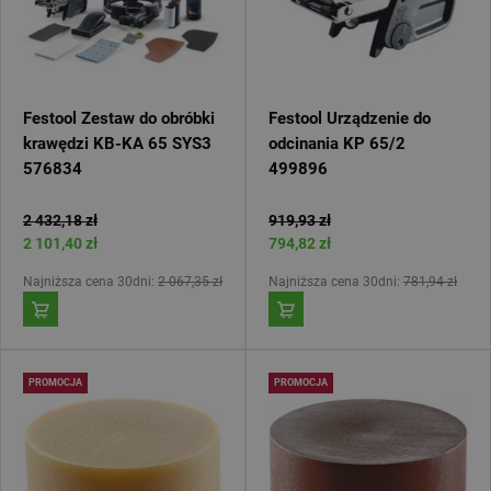
Festool Zestaw do obróbki
Festool Urządzenie do
krawędzi KB-KA 65 SYS3
odcinania KP 65/2
576834
499896
2 432,18 zł
919,93 zł
2 101,40 zł
794,82 zł
Najniższa cena 30dni:
2 067,35 zł
Najniższa cena 30dni:
781,94 zł
PROMOCJA
PROMOCJA