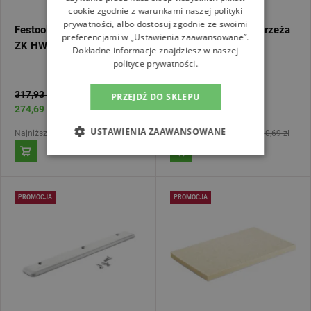
cookie zgodnie z warunkami naszej polityki
prywatności, albo dostosuj zgodnie ze swoimi
Festool Nóż wygładzający
Festool Pojemnik obrzeża
preferencjami w „Ustawienia zaawansowane”.
ZK HW 45/45 499749
KSP-KA 65 499479
Dokładne informacje znajdziesz w naszej
polityce prywatności.
317,93 zł
306,69 zł
PRZEJDŹ DO SKLEPU
274,69 zł
264,98 zł
USTAWIENIA ZAAWANSOWANE
Najniższa cena 30dni:
270,24 zł
Najniższa cena 30dni:
260,69 zł
PROMOCJA
PROMOCJA