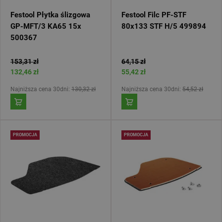
Festool Płytka ślizgowa
Festool Filc PF-STF
GP-MFT/3 KA65 15x
80x133 STF H/5 499894
500367
153,31 zł
64,15 zł
132,46 zł
55,42 zł
Najniższa cena 30dni:
130,32 zł
Najniższa cena 30dni:
54,52 zł
PROMOCJA
PROMOCJA