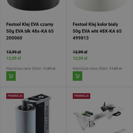
Festool Klej EVA czarny
Festool Klej kolor biały
50g EVA blk 48x-KA 65
50g EVA wht 48X-KA 65
200060
499813
13,99 zł
13,99 zł
12,09 zł
12,09 zł
Najniższa cena 30dni:
11,89 zł
Najniższa cena 30dni:
11,89 zł
PROMOCJA
PROMOCJA