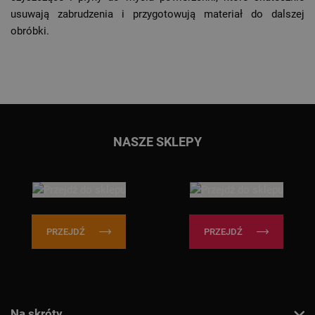
usuwają zabrudzenia i przygotowują materiał do dalszej
obróbki.
Przejdź do głównej treści
Przejdź do wyszukiwarki
NASZE SKLEPY
PRZEJDŹ
PRZEJDŹ
Na skróty