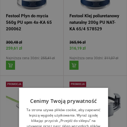
Festool Płyn do mycia
Festool Klej poliuretanowy
560g PU spm 4x-KA 65
naturalny 200g PU NAT-
200062
KA 65/4 578529
300,48 zł
365,96 zł
259,61 zł
316,19 zł
Najniższa cena 30dni:
255,41 zł
Najniższa cena 30dni:
311,07 zł
PROMOCJA
PROMOCJA
Cenimy Twoją prywatność
Ta strona używa plików cookie, aby zapewnić
lepszą wygodę użytkowania. Wyraź zgodę
klikając przycisk „Przejdź do sklepu” na
używanie przez nasz sklep wszystkich plików