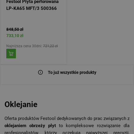
Festool Płyta perforowana
LP-KA65 MFT/3 500366
848,50 zł
733,10 zł
Najniższa cena 30dni:
721,22 zł
To już wszystkie produkty
Oklejanie
Oferta produktów Festool dedykowanych do prac związanych z
oklejaniem obrzeży płyt
to kompleksowe rozwiązanie dla
profesjonalistów, którzy oczekują najwyższej precyzji,