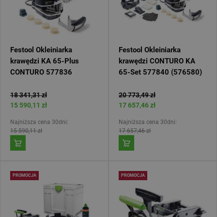
Festool Okleiniarka
Festool Okleiniarka
krawędzi KA 65-Plus
krawędzi CONTURO KA
CONTURO 577836
65-Set 577840 (576580)
18 341,31 zł
20 773,49 zł
15 590,11 zł
17 657,46 zł
Najniższa cena 30dni:
Najniższa cena 30dni:
15 590,11 zł
17 657,46 zł
PROMOCJA
PROMOCJA