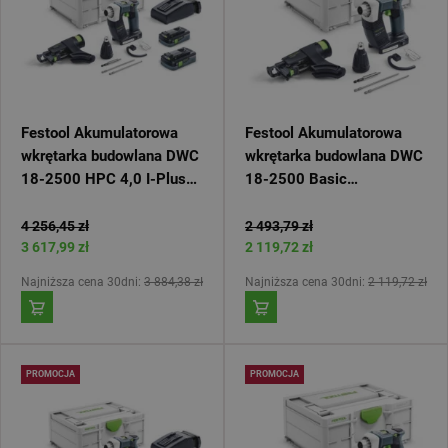
Festool Akumulatorowa
Festool Akumulatorowa
wkrętarka budowlana DWC
wkrętarka budowlana DWC
18-2500 HPC 4,0 I-Plus
18-2500 Basic
DURADRIVE 576498
DURADRIVE 576497
4 256,45 zł
2 493,79 zł
3 617,99 zł
2 119,72 zł
Najniższa cena 30dni:
3 884,38 zł
Najniższa cena 30dni:
2 119,72 zł
PROMOCJA
PROMOCJA