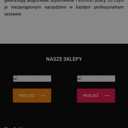
gwarantują długotrwałe użytkowanie i komfort pracy, co czyni
je niezastąpionym narzędziem w każdym profesjonalnym
zestawie.
Przejdź do głównej treści
Przejdź do wyszukiwarki
NASZE SKLEPY
PRZEJDŹ
PRZEJDŹ