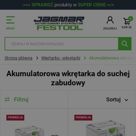
>>> SPRAWDŹ
produkty w
SUPER CENIE <<<
Przejdź do głównej treści
Przejdź do wyszukiwarki
0
0,00 ZŁ
MENU
ZALOGUJ
Strona główna
Wiertarko - wkrętarki
Akumulatorowa wkrętark
Akumulatorowa wkrętarka do suchej
zabudowy
Filtruj
Sortuj
PROMOCJA
PROMOCJA