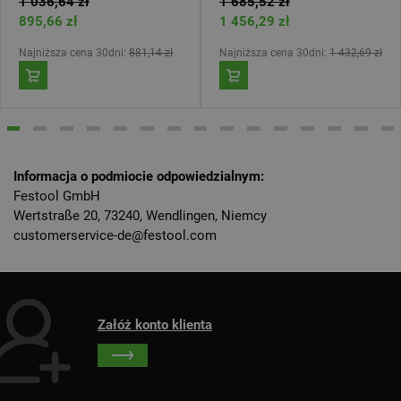
1 036,64 zł
1 685,52 zł
895,66 zł
1 456,29 zł
Najniższa cena 30dni:
881,14 zł
Najniższa cena 30dni:
1 432,69 zł
Informacja o podmiocie odpowiedzialnym:
Festool GmbH
Wertstraße 20, 73240, Wendlingen, Niemcy
customerservice-de@festool.com
Załóż konto klienta