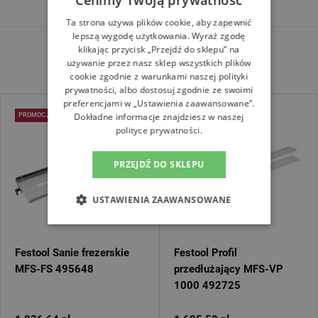
Cenimy Twoją prywatność
Ta strona używa plików cookie, aby zapewnić
lepszą wygodę użytkowania. Wyraź zgodę
klikając przycisk „Przejdź do sklepu” na
Inne z kategorii
używanie przez nasz sklep wszystkich plików
cookie zgodnie z warunkami naszej polityki
prywatności, albo dostosuj zgodnie ze swoimi
preferencjami w „Ustawienia zaawansowane”.
Dokładne informacje znajdziesz w naszej
PROMOCJA
PROMOCJA
polityce prywatności.
PRZEJDŹ DO SKLEPU
USTAWIENIA ZAAWANSOWANE
Festool Sanie frezerskie
Festool Profil
MFS-FS 495648
przedłużający MFS-VP
1000 492725