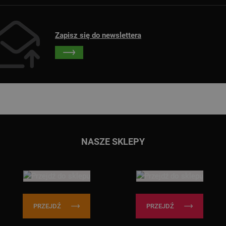
Zapisz się do newslettera
Przejdź do głównej treści
Przejdź do wyszukiwarki
NASZE SKLEPY
PRZEJDŹ
PRZEJDŹ