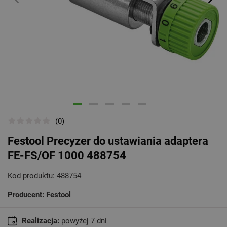
Poprzedni
Na
(0)
Festool Precyzer do ustawiania adaptera
FE-FS/OF 1000 488754
Kod produktu:
488754
Producent:
Festool
Realizacja:
powyżej 7 dni