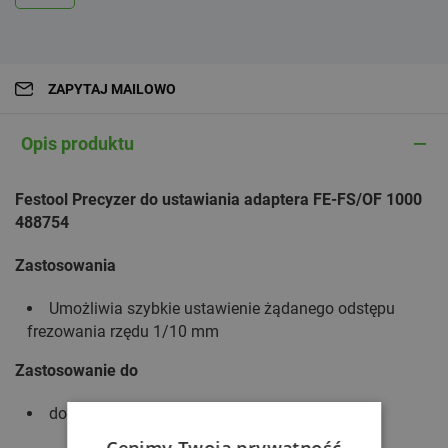
ZAPYTAJ MAILOWO
Opis produktu
Festool Precyzer do ustawiania adaptera FE-FS/OF 1000
488754
Zastosowania
Umożliwia szybkie ustawienie żądanego odstępu
frezowania rzędu 1/10 mm
Zastosowanie do
do OF 900, OF 1000, OF 1010, KF