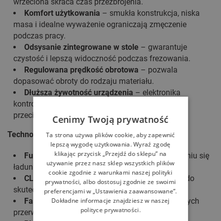
wrzeciona skraca czas przezbrojenia.
Komfort użytkowania
– smukła konstrukcja, niska
masa i idealne wyważenie ograniczają zmęczenie
podczas pracy.
Odsysanie zintegrowane w stole
– gwarantuje
czystość i lepszą widoczność podczas frezowania.
Regulowana prędkość obrotowa
– pozwala
dopasować obroty do rodzaju materiału.
Dłuższa żywotność urządzenia
– elektronika
kontroluje temperaturę silnika i chroni go przed
przeciążeniem.
Cenimy Twoją prywatność
Technologie i funkcje, które ułatwiają pracę
Ta strona używa plików cookie, aby zapewnić
lepszą wygodę użytkowania. Wyraź zgodę
klikając przycisk „Przejdź do sklepu” na
Funkcja antystatyczna
– zapobiega gromadzeniu się
używanie przez nasz sklep wszystkich plików
ładunków elektrostatycznych podczas pracy.
cookie zgodnie z warunkami naszej polityki
CLEANTEC
– seryjne przyłącze 27/36/50 mm do
prywatności, albo dostosuj zgodnie ze swoimi
skutecznego systemu odsysania pyłu.
preferencjami w „Ustawienia zaawansowane”.
Dokładne informacje znajdziesz w naszej
FastFix
– szybka wymiana narzędzi bez zbędnych
polityce prywatności.
przerw.