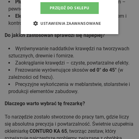
Plug-it
– odłączany przewód z zabezpieczeniem –
PRZEJDŹ DO SKLEPU
pewne połączenie i szybka wymiana.
Elektronika MMC
– stałe obroty pod obciążeniem i
kontrola temperatury silnika.
USTAWIENIA ZAAWANSOWANE
Do jakich zastosowań sprawdzi się najlepiej?
Wyrównywanie naddatków krawędzi na tworzywach
sztucznych, drewnie i fornirze.
Zaokrąglanie krawędzi – czyste, powtarzalne efekty.
Frezowanie wyrównujące skosów
od 0° do 45°
(w
zależności od frezu).
Precyzyjne wykończenia w meblarstwie, stolarstwie i
produkcji elementów zabudowy.
Dlaczego warto wybrać tę frezarkę?
To narzędzie zostało stworzone do pracy tam, gdzie liczy
się absolutna precyzja i powtarzalność. Świetnie uzupełnia
okleiniarkę
CONTURO KA 65
, tworząc zestaw, który
rozwiązuje najczęstsze problemy związane z obróbką