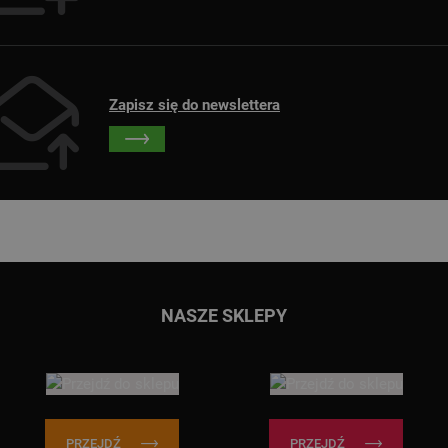
Zapisz się do newslettera
Przejdź do głównej treści
Przejdź do wyszukiwarki
NASZE SKLEPY
PRZEJDŹ
PRZEJDŹ