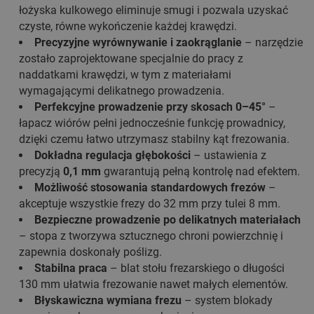
łożyska kulkowego eliminuje smugi i pozwala uzyskać
czyste, równe wykończenie każdej krawędzi.
Precyzyjne wyrównywanie i zaokrąglanie
– narzędzie
zostało zaprojektowane specjalnie do pracy z
naddatkami krawędzi, w tym z materiałami
wymagającymi delikatnego prowadzenia.
Perfekcyjne prowadzenie przy skosach 0–45°
–
łapacz wiórów pełni jednocześnie funkcję prowadnicy,
dzięki czemu łatwo utrzymasz stabilny kąt frezowania.
Dokładna regulacja głębokości
– ustawienia z
precyzją
0,1 mm
gwarantują pełną kontrolę nad efektem.
Możliwość stosowania standardowych frezów
–
akceptuje wszystkie frezy do 32 mm przy tulei 8 mm.
Bezpieczne prowadzenie po delikatnych materiałach
– stopa z tworzywa sztucznego chroni powierzchnię i
zapewnia doskonały poślizg.
Stabilna praca
– blat stołu frezarskiego o długości
130 mm ułatwia frezowanie nawet małych elementów.
Błyskawiczna wymiana frezu
– system blokady