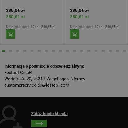
290,06 zł
290,06 zł
250,61 zł
250,61 zł
Najniższa cena 30dni:
246,55 zł
Najniższa cena 30dni:
246,55 zł
Informacja o podmiocie odpowiedzialnym:
Festool GmbH
Wertstraße 20, 73240, Wendlingen, Niemcy
customerservice-de@festool.com
Załóż konto klienta