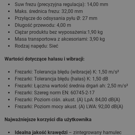
Suw frezu (precyzyjna regulacja): 14,00 mm
Maks. średnica frezu: 32,00 mm
Przyłącze do odsysania pyłu Ø: 27 mm
Długość przewodu: 4,00 m
Ciężar produktu bez wyposażenia:1,90 kg
Masa transportowa z akcesoriami: 3,90 kg
Rodzaj napędu: Sieć
Wartości dotyczące hałasu i wibracji:
Frezarki: Tolerancja błędu (wibracje) K: 1,50 m/s²
Frezarki: Tolerancja błędu (hałas) K: 1,50 dB
Frezarki: Łączna wartość średnia drgań ah: 2,50 m/s²
Frezarki: Szereg norm EN: 60745-2-17
Frezarki: Poziom ciśn. akust. (A) LpA: 84,00 dB(A)
Frezarki: Poziom mocy akust. (A) LWA: 92,00 dB(A)
Najważniejsze korzyści dla użytkownika
Idealna jakość krawędzi
– zintegrowany hamulec