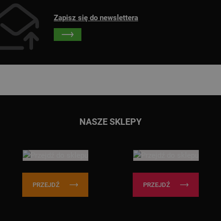
Zapisz się do newslettera
Przejdź do głównej treści
Przejdź do wyszukiwarki
NASZE SKLEPY
PRZEJDŹ
PRZEJDŹ