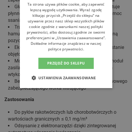
Ta strona używa plików cookie, aby zapewnić
Gładki wąż ssący: stożkowa geometria gwarantuje
lepszą wygodę użytkowania. Wyraź zgodę
płynne przesuwanie bez zaczepiania oraz wysoką moc
klikając przycisk „Przejdź do sklepu” na
ssania
używanie przez nasz sklep wszystkich plików
Transport: duże, obrotowe rolki i zintegrowany
cookie zgodnie z warunkami naszej polityki
prywatności, albo dostosuj zgodnie ze swoimi
hamulec zapewniają optymalną mobilność i stabilną
preferencjami w „Ustawienia zaawansowane”.
pozycję
Dokładne informacje znajdziesz w naszej
Ekonomiczne rozwiązanie: optymalne wykorzystanie
polityce prywatności.
objętości pojemnika
Możliwość rozbudowy: dzięki wyposażeniu w moduł
PRZEJDŹ DO SKLEPU
zasilania w sprężone powietrze lub moduł gniazda
wtykowego
USTAWIENIA ZAAWANSOWANE
Bezpieczne zamknięcie: za pomocą dwuwarstwowego
zabezpieczającego worka filtrującego
Zastosowania
Do pyłów rakotwórczych lub chorobotwórczych o
wartościach granicznych ≤ 0,1 mg/m³
Odsysanie z elektronarzędzi dzięki zintegrowanej