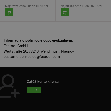
Najniższa cena 30dni:
107,37 zł
Najniższa cena 30dni:
82,16 zł
Informacja o podmiocie odpowiedzialnym:
Festool GmbH
Wertstraße 20, 73240, Wendlingen, Niemcy
customerservice-de@festool.com
Załóż konto klienta