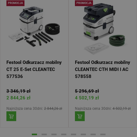
PROMOCJA
PROMOCJA
Festool Odkurzacz mobilny
Festool Odkurzacz mobilny
CT 25 E-Set CLEANTEC
CLEANTEC CTH MIDI I AC
577536
578558
3 346,19 zł
5 296,69 zł
2 844,26 zł
4 502,19 zł
Najniższa cena 30dni:
2 844,26 zł
Najniższa cena 30dni:
4 502,19 zł