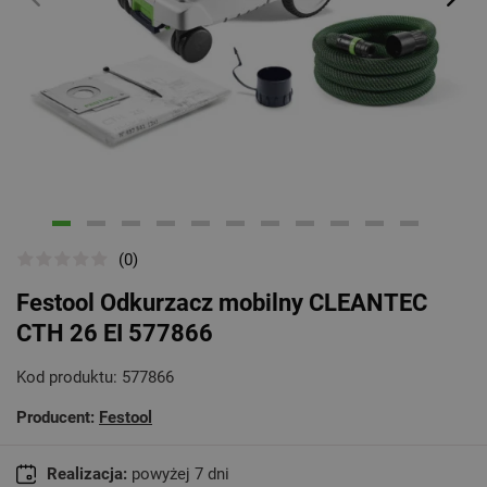
Poprzedni
Na
(0)
Festool Odkurzacz mobilny CLEANTEC
CTH 26 EI 577866
Kod produktu:
577866
Producent:
Festool
Realizacja:
powyżej 7 dni